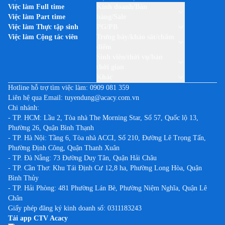
Việc làm theo thương hiệu UNILEVER VIỆT NAM
Việc làm Full time
Kinh doanh/Bán
Việc làm tại Khánh Hòa
Việc làm Part time
hàng/Sale
Việc làm tại Kiên Giang
Việc làm Thực tập sinh
PG/PB
Việc làm Cộng tác viên
Trưng bày/khảo sát/chấm
Việc làm tại Kon Tum
điểm
Việc làm tại Lai Châu
Sinh viên/thời vụ/bán
thời gian
Việc làm tại Lạng Sơn
Khác
Việc làm tại Lào Cai
Hotline hỗ trợ tìm việc làm:
0909 081 359
Liên hệ qua Email:
tuyendung@acacy.com.vn
Việc làm tại Lâm Đồng
Chi nhánh:
Việc làm tại Long An
- TP. HCM: Lầu 2, Tòa nhà The Morning Star, Số 57, Quốc lộ 13,
Phường 26, Quận Bình Thạnh
Việc làm tại Nam Định
- TP. Hà Nội: Tầng 6, Tòa nhà ACCI, Số 210, Đường Lê Trọng Tấn,
Việc làm tại Nghệ An
Phường Định Công, Quận Thanh Xuân
Việc làm tại Ninh Bình
- TP. Đà Nẵng: 73 Đường Duy Tân, Quận Hải Châu
- TP. Cần Thơ: Khu Tái Định Cư 12,8 ha, Phường Long Hòa, Quận
Việc làm tại Ninh Thuận
Bình Thủy
Việc làm tại Phú Thọ
- TP. Hải Phòng: 481 Phường Lán Bè, Phường Niệm Nghĩa, Quận Lê
Chân
Việc làm tại Phú Yên
Giấy phép đăng ký kinh doanh số: 0311183243
Việc làm tại Quảng Bình
Tải app CTV Acacy