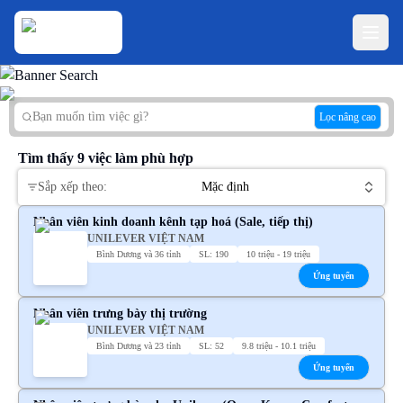
Lọc nâng cao
Tìm thấy
9
việc làm phù hợp
Sắp xếp theo:
Mặc định
Nhân viên kinh doanh kênh tạp hoá (Sale, tiếp thị)
UNILEVER VIỆT NAM
Bình Dương và 36 tỉnh
SL: 190
10 triệu - 19 triệu
Ứng tuyển
Nhân viên trưng bày thị trường
UNILEVER VIỆT NAM
Bình Dương và 23 tỉnh
SL: 52
9.8 triệu - 10.1 triệu
Ứng tuyển