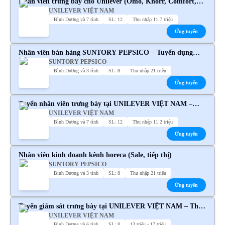
Nhân viên trưng bày cho Unilever (Omo, Knorr, Comfort,
UNILEVER VIỆT NAM
Sunsilk, P/S,...)
Bình Dương và 7 tỉnh
SL: 12
Thu nhập 11.7 triệu
Ứng tuyển
Nhân viên bán hàng SUNTORY PEPSICO – Tuyển dụng
SUNTORY PEPSICO
chính thức
Bình Dương và 3 tỉnh
SL: 8
Thu nhập 21 triệu
Ứng tuyển
Tuyển nhân viên trưng bày tại UNILEVER VIỆT NAM –
UNILEVER VIỆT NAM
Thu nhập cạnh tranh
Bình Dương và 7 tỉnh
SL: 12
Thu nhập 11.2 triệu
Ứng tuyển
Nhân viên kinh doanh kênh horeca (Sale, tiếp thị)
SUNTORY PEPSICO
Bình Dương và 3 tỉnh
SL: 8
Thu nhập 21 triệu
Ứng tuyển
Tuyển giám sát trưng bày tại UNILEVER VIỆT NAM – Thu
UNILEVER VIỆT NAM
nhập cạnh tranh
Bình Dương và 6 tỉnh
SL: 8
13 triệu - 17 triệu