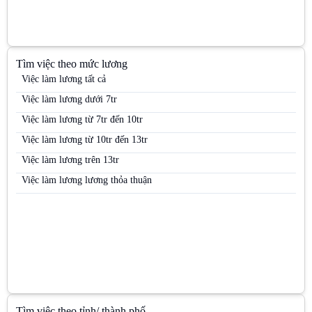
Việc làm Quản lý kinh doanh khu vực (Area Sales Manager)
Việc làm Siêu thị
Việc làm Trưng bày
Tìm việc theo mức lương
Việc làm Trưởng nhóm kinh doanh (Sales Team Leader)
Việc làm lương tất cả
Việc làm Trưởng nhóm PG
Việc làm lương dưới 7tr
Việc làm Việc làm kho vận
Việc làm lương từ 7tr đến 10tr
Việc làm Việc làm sinh viên
Việc làm lương từ 10tr đến 13tr
Việc làm Việc làm thời vụ
Việc làm lương trên 13tr
Việc làm Việc làm văn phòng
Việc làm lương lương thỏa thuận
Tìm việc theo tỉnh/ thành phố