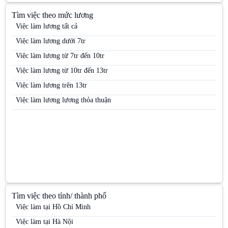
Việc làm Trưng bày
Tìm việc theo mức lương
Việc làm Trưởng nhóm kinh doanh (Sales Team Leader)
Việc làm lương tất cả
Việc làm Trưởng nhóm PG
Việc làm lương dưới 7tr
Việc làm Việc làm kho vận
Việc làm lương từ 7tr đến 10tr
Việc làm Việc làm sinh viên
Việc làm lương từ 10tr đến 13tr
Việc làm Việc làm thời vụ
Việc làm lương trên 13tr
Việc làm Việc làm văn phòng
Việc làm lương lương thỏa thuận
Tìm việc theo tỉnh/ thành phố
Việc làm tại Hồ Chí Minh
Việc làm tại Hà Nội