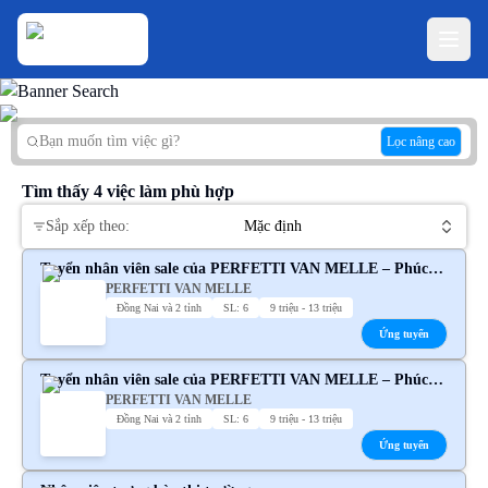
Lọc nâng cao
Tìm thấy
4
việc làm phù hợp
Sắp xếp theo:
Mặc định
Tuyển nhân viên sale của PERFETTI VAN MELLE – Phúc
PERFETTI VAN MELLE
lợi hấp dẫn
Đồng Nai và 2 tỉnh
SL: 6
9 triệu - 13 triệu
Ứng tuyển
Tuyển nhân viên sale của PERFETTI VAN MELLE – Phúc
PERFETTI VAN MELLE
lợi hấp dẫn
Đồng Nai và 2 tỉnh
SL: 6
9 triệu - 13 triệu
Ứng tuyển