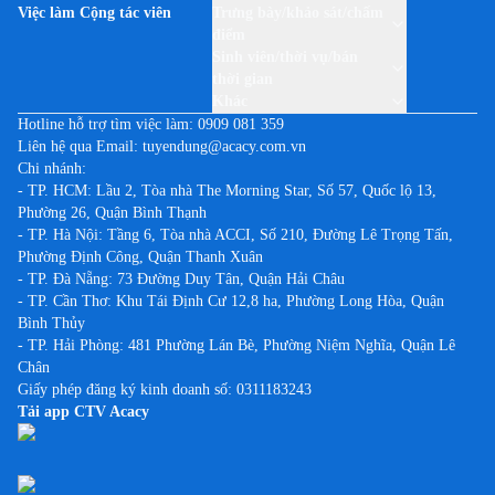
Việc làm Cộng tác viên
Trưng bày/khảo sát/chấm
Việc làm tại Kon Tum
điểm
Việc làm tại Lai Châu
Sinh viên/thời vụ/bán
thời gian
Việc làm tại Lạng Sơn
Khác
Việc làm tại Lào Cai
Hotline hỗ trợ tìm việc làm:
0909 081 359
Liên hệ qua Email:
tuyendung@acacy.com.vn
Việc làm tại Lâm Đồng
Chi nhánh:
Việc làm tại Long An
- TP. HCM: Lầu 2, Tòa nhà The Morning Star, Số 57, Quốc lộ 13,
Phường 26, Quận Bình Thạnh
Việc làm tại Nam Định
- TP. Hà Nội: Tầng 6, Tòa nhà ACCI, Số 210, Đường Lê Trọng Tấn,
Việc làm tại Nghệ An
Phường Định Công, Quận Thanh Xuân
Việc làm tại Ninh Bình
- TP. Đà Nẵng: 73 Đường Duy Tân, Quận Hải Châu
- TP. Cần Thơ: Khu Tái Định Cư 12,8 ha, Phường Long Hòa, Quận
Việc làm tại Ninh Thuận
Bình Thủy
Việc làm tại Phú Thọ
- TP. Hải Phòng: 481 Phường Lán Bè, Phường Niệm Nghĩa, Quận Lê
Chân
Việc làm tại Phú Yên
Giấy phép đăng ký kinh doanh số: 0311183243
Việc làm tại Quảng Bình
Tải app CTV Acacy
Việc làm tại Quảng Nam
Việc làm tại Quảng Ngãi