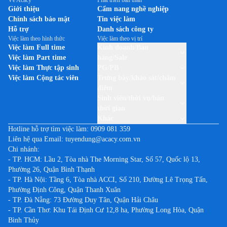
Về Acacy
Phát triển bản thân
Việc làm tại Hậu Giang
Giới thiệu
Cẩm nang nghề nghiệp
Việc làm theo thương hiệu THUỐC LÁ JTI (CAMEL)
Chính sách bảo mật
Tin việc làm
Việc làm tại Hòa Bình
Việc làm theo thương hiệu TP-LINK
Hỗ trợ
Danh sách công ty
Việc làm tại Hưng Yên
Việc làm theo hình thức
Việc làm theo vị trí
Việc làm theo thương hiệu UNILEVER VIỆT NAM
Việc làm Full time
Kinh doanh/Bán
Việc làm tại Khánh Hòa
Việc làm Part time
hàng/Sale
Việc làm tại Kiên Giang
Việc làm Thực tập sinh
PG/PB
Việc làm Cộng tác viên
Trưng bày/khảo sát/chấm
Việc làm tại Kon Tum
điểm
Việc làm tại Lai Châu
Sinh viên/thời vụ/bán
thời gian
Việc làm tại Lạng Sơn
Khác
Việc làm tại Lào Cai
Hotline hỗ trợ tìm việc làm:
0909 081 359
Liên hệ qua Email:
tuyendung@acacy.com.vn
Việc làm tại Lâm Đồng
Chi nhánh:
Việc làm tại Long An
- TP. HCM: Lầu 2, Tòa nhà The Morning Star, Số 57, Quốc lộ 13,
Phường 26, Quận Bình Thạnh
Việc làm tại Nam Định
- TP. Hà Nội: Tầng 6, Tòa nhà ACCI, Số 210, Đường Lê Trọng Tấn,
Việc làm tại Nghệ An
Phường Định Công, Quận Thanh Xuân
Việc làm tại Ninh Bình
- TP. Đà Nẵng: 73 Đường Duy Tân, Quận Hải Châu
- TP. Cần Thơ: Khu Tái Định Cư 12,8 ha, Phường Long Hòa, Quận
Việc làm tại Ninh Thuận
Bình Thủy