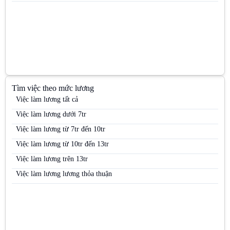
Việc làm PG & PB
Việc làm PG siêu thị
Việc làm Quản lý kinh doanh khu vực (Area Sales Manager)
Việc làm Siêu thị
Việc làm Trưng bày
Tìm việc theo mức lương
Việc làm Trưởng nhóm kinh doanh (Sales Team Leader)
Việc làm lương tất cả
Việc làm Trưởng nhóm PG
Việc làm lương dưới 7tr
Việc làm Việc làm kho vận
Việc làm lương từ 7tr đến 10tr
Việc làm Việc làm sinh viên
Việc làm lương từ 10tr đến 13tr
Việc làm Việc làm thời vụ
Việc làm lương trên 13tr
Việc làm Việc làm văn phòng
Việc làm lương lương thỏa thuận