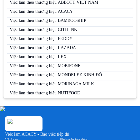
Việc làm tại Bình Thuận
Việc làm theo thương hiệu ABBOTT VIỆT NAM
Việc làm tại Cà Mau
Việc làm theo thương hiệu ACACY
Việc làm tại Cao Bằng
Việc làm theo thương hiệu BAMBOOSHIP
Việc làm tại Cần Thơ
Việc làm theo thương hiệu CITILINK
Việc làm tại Đà Nẵng
Việc làm theo thương hiệu FEDDY
Việc làm tại Đắk Lắk
Việc làm theo thương hiệu LAZADA
Việc làm tại Đắk Nông
Việc làm theo thương hiệu LEX
Việc làm tại Điện Biên
Việc làm theo thương hiệu MOBIFONE
Việc làm tại Đồng Nai
Việc làm theo thương hiệu MONDELEZ KINH ĐÔ
Việc làm tại Đồng Tháp
Việc làm theo thương hiệu MORINAGA MILK
Việc làm tại Gia Lai
Việc làm theo thương hiệu NUTIFOOD
Việc làm tại Hà Giang
Việc làm theo thương hiệu PERFETTI VAN MELLE
Việc làm tại Hà Nam
Việc làm theo thương hiệu PERNOD RICARD
Việc làm tại Hà Tĩnh
Việc làm theo thương hiệu SABECO
Việc làm tại Hải Dương
Việc làm theo thương hiệu SAMSUNG
Việc làm ACACY - Bao việc tiếp thị
Việc làm tại Hải Phòng
Việc làm theo thương hiệu SUNTORY PEPSICO