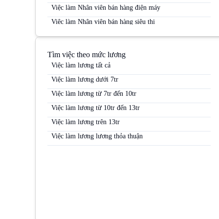
Việc làm Nhân viên bán hàng điện máy
Việc làm Nhân viên bán hàng siêu thị
Việc làm Nhân viên bán hàng Siêu thị
Việc làm Nhân viên bán hàng trung tâm thương mại
Tìm việc theo mức lương
Việc làm Nhân viên kinh doanh
Việc làm lương tất cả
Việc làm Nhân viên kinh doanh điện máy
Việc làm lương dưới 7tr
Việc làm Nhân viên kinh doanh hàng tiêu dùng
Việc làm lương từ 7tr đến 10tr
Việc làm Nhân viên kinh doanh kênh MT
Việc làm lương từ 10tr đến 13tr
Việc làm Nhân viên kinh doanh mỹ phẩm
Việc làm lương trên 13tr
Việc làm Nhân viên kinh doanh thị trường
Việc làm lương lương thỏa thuận
Việc làm Nhân viên kinh doanh thực phẩm
Việc làm Nhân viên kinh doanh thuốc lá
Việc làm Nhân viên Sale
Việc làm Nhân viên thị trường
Việc làm Nhân viên tiếp thị