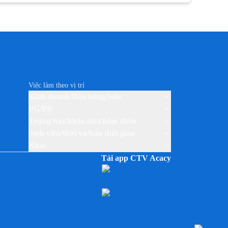
Việc làm theo thương hiệu PERFETTI VAN MELLE
Việc làm theo thương hiệu PERNOD RICARD
Việc làm theo thương hiệu SABECO
Việc làm theo thương hiệu SAMSUNG
Việc làm theo thương hiệu SUNTORY PEPSICO
Việc làm theo thương hiệu THUỐC LÁ JTI (CAMEL)
Việc làm theo vị trí
Việc làm theo thương hiệu TP-LINK
Kinh doanh/Bán hàng/Sale
Việc làm theo thương hiệu UNILEVER VIỆT NAM
PG/PB
Trưng bày/khảo sát/chấm điểm
Sinh viên/thời vụ/bán thời gian
Khác
Tải app CTV Acacy