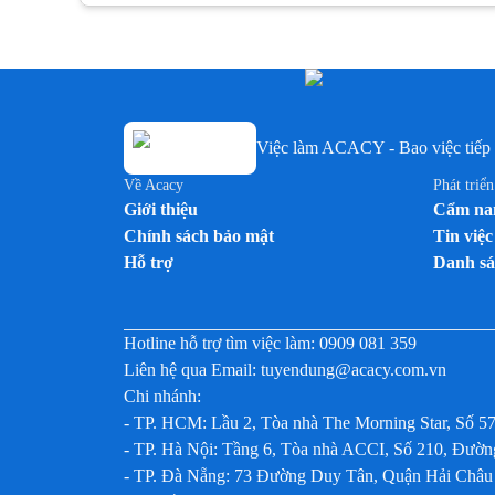
Việc làm Nhân viên trưng bày
Việc làm Nhân viên Trưng bày
Việc làm Nhân viên tư vấn bán hàng / Tư vấn viên
Việc làm Nhân viên tư vấn bán hàng ngành Dược /
OTC / ETC
Việc làm ACACY - Bao việc tiếp 
Việc làm Nhân viên văn phòng
Việc làm PG
Về Acacy
Phát triể
Giới thiệu
Cẩm nan
Việc làm PG / PB Bán hàng
Chính sách bảo mật
Tin việc
Việc làm PG & PB
Hỗ trợ
Danh sá
Việc làm PG siêu thị
Việc làm Quản lý kinh doanh khu vực (Area Sales
Manager)
Hotline hỗ trợ tìm việc làm:
0909 081 359
Việc làm Siêu thị
Liên hệ qua Email:
tuyendung@acacy.com.vn
Chi nhánh:
Việc làm Trưng bày
- TP. HCM: Lầu 2, Tòa nhà The Morning Star, Số 5
Việc làm Trưởng nhóm kinh doanh (Sales Team
- TP. Hà Nội: Tầng 6, Tòa nhà ACCI, Số 210, Đư
Leader)
- TP. Đà Nẵng: 73 Đường Duy Tân, Quận Hải Châu
Việc làm Trưởng nhóm PG