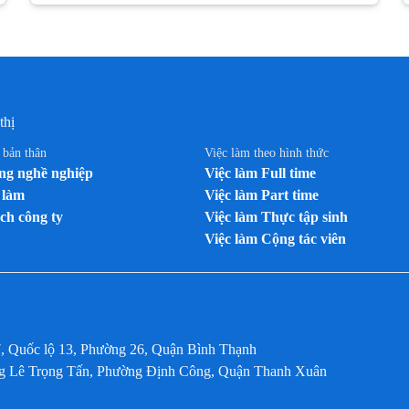
Việc làm tại Bình Phước
Việc làm tại Bình Thuận
Việc làm tại Cà Mau
Việc làm tại Cao Bằng
Việc làm tại Cần Thơ
thị
Việc làm tại Đà Nẵng
n bản thân
Việc làm theo hình thức
Việc làm tại Đắk Lắk
g nghề nghiệp
Việc làm Full time
Việc làm tại Đắk Nông
 làm
Việc làm Part time
ch công ty
Việc làm tại Điện Biên
Việc làm Thực tập sinh
Việc làm Cộng tác viên
Việc làm tại Đồng Nai
Việc làm tại Đồng Tháp
Việc làm tại Gia Lai
Việc làm tại Hà Giang
7, Quốc lộ 13, Phường 26, Quận Bình Thạnh
Việc làm tại Hà Nam
ờng Lê Trọng Tấn, Phường Định Công, Quận Thanh Xuân
Việc làm tại Hà Tĩnh
Việc làm tại Hải Dương