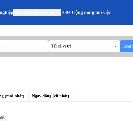
nghiệp
Thương hiệu nổi bật
100+ Cộng đồng tìm việc
Tất cả vị trí
Lạng 
ng (mới nhất)
Ngày đăng (cũ nhất)
triệu