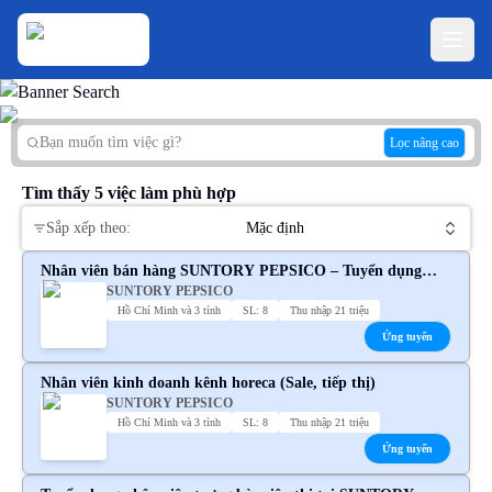
Lọc nâng cao
Tìm thấy
5
việc làm phù hợp
Sắp xếp theo:
Mặc định
Nhân viên bán hàng SUNTORY PEPSICO – Tuyển dụng
SUNTORY PEPSICO
chính thức
Hồ Chí Minh và 3 tỉnh
SL: 8
Thu nhập 21 triệu
Ứng tuyển
Nhân viên kinh doanh kênh horeca (Sale, tiếp thị)
SUNTORY PEPSICO
Hồ Chí Minh và 3 tỉnh
SL: 8
Thu nhập 21 triệu
Ứng tuyển