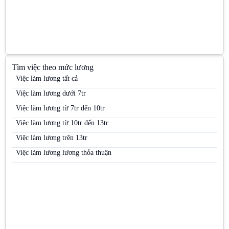
Việc làm PG siêu thị
Việc làm Quản lý kinh doanh khu vực (Area Sales Manager)
Việc làm Siêu thị
Việc làm Trưng bày
Tìm việc theo mức lương
Việc làm Trưởng nhóm kinh doanh (Sales Team Leader)
Việc làm lương tất cả
Việc làm Trưởng nhóm PG
Việc làm lương dưới 7tr
Việc làm Việc làm kho vận
Việc làm lương từ 7tr đến 10tr
Việc làm Việc làm sinh viên
Việc làm lương từ 10tr đến 13tr
Việc làm Việc làm thời vụ
Việc làm lương trên 13tr
Việc làm Việc làm văn phòng
Việc làm lương lương thỏa thuận