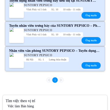
Tuyển dụng nhân viên trưng bày siêu thị tại SUNTORY
SUNTORY PEPSICO
PEPSICO toàn quốc
Vĩnh Phúc và 5 tỉnh
SL: 10
10 triệu - 11 triệu
Ứng tuyển
Tuyển nhân viên trưng bày của SUNTORY PEPSICO – Phúc
SUNTORY PEPSICO
lợi hấp dẫn
Vĩnh Phúc và 5 tỉnh
SL: 10
10 triệu - 11 triệu
Ứng tuyển
Nhân viên văn phòng SUNTORY PEPSICO – Tuyển dụng
SUNTORY PEPSICO
chính thức
Hà Nội
SL: 1
Lương thỏa thuận
Ứng tuyển
1
Tìm việc theo vị trí
Việc làm Bán hàng