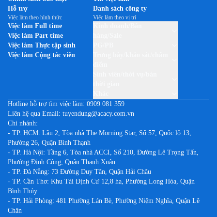
Việc làm tại Hòa Bình
Việc làm theo thương hiệu TP-LINK
Hỗ trợ
Danh sách công ty
Việc làm tại Hưng Yên
Việc làm theo hình thức
Việc làm theo vị trí
Việc làm theo thương hiệu UNILEVER VIỆT NAM
Việc làm Full time
Kinh doanh/Bán
Việc làm tại Khánh Hòa
Việc làm Part time
hàng/Sale
Việc làm tại Kiên Giang
Việc làm Thực tập sinh
PG/PB
Việc làm Cộng tác viên
Trưng bày/khảo sát/chấm
Việc làm tại Kon Tum
điểm
Việc làm tại Lai Châu
Sinh viên/thời vụ/bán
thời gian
Việc làm tại Lạng Sơn
Khác
Việc làm tại Lào Cai
Hotline hỗ trợ tìm việc làm:
0909 081 359
Liên hệ qua Email:
tuyendung@acacy.com.vn
Việc làm tại Lâm Đồng
Chi nhánh:
Việc làm tại Long An
- TP. HCM: Lầu 2, Tòa nhà The Morning Star, Số 57, Quốc lộ 13,
Phường 26, Quận Bình Thạnh
Việc làm tại Nam Định
- TP. Hà Nội: Tầng 6, Tòa nhà ACCI, Số 210, Đường Lê Trọng Tấn,
Việc làm tại Nghệ An
Phường Định Công, Quận Thanh Xuân
Việc làm tại Ninh Bình
- TP. Đà Nẵng: 73 Đường Duy Tân, Quận Hải Châu
- TP. Cần Thơ: Khu Tái Định Cư 12,8 ha, Phường Long Hòa, Quận
Việc làm tại Ninh Thuận
Bình Thủy
Việc làm tại Phú Thọ
- TP. Hải Phòng: 481 Phường Lán Bè, Phường Niệm Nghĩa, Quận Lê
Chân
Việc làm tại Phú Yên