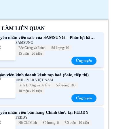
C LÀM LIÊN QUAN
yển nhân viên sale của SAMSUNG – Phúc lợi hấp
SAMSUNG
n
Bắc Giang và 6 tỉnh
Số lượng: 10
15 triệu - 26 triệu
Ứng tuyển
ân viên kinh doanh kênh tạp hoá (Sale, tiếp thị)
UNILEVER VIỆT NAM
Bình Dương và 36 tỉnh
Số lượng: 188
10 triệu - 19 triệu
Ứng tuyển
yển nhân viên bán hàng Chính thức tại FEDDY
FEDDY
Hồ Chí Minh
Số lượng: 6
7.5 triệu - 10 triệu