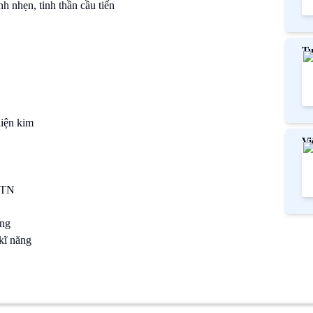
nh nhẹn, tinh thần cầu tiến
Tu
Ph
hiện kim
Vi
mớ
HTN
ộng
kĩ năng