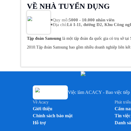
VỀ NHÀ TUYỂN DỤNG
•
Quy mô
:
5000 - 10.000 nhân viên
•
Địa chỉ
:
Lô I-11, đường D2, Khu Công ng
Tập đoàn Samsung
là một tập đoàn đa quốc gia có trụ sở tạ
2010.
Tập đoàn Samsung bao gồm nhiều doanh nghiệp liên kết q
giới.
Samsung Electronics là thương hiệu điện tử tiêu dùng phổ
như điện thoại di động, máy tính bảng, màn hình LCD, máy t
bán các thiết bị gia dụng như máy giặt, tủ lạnh, điều hòa khôn
Việc làm ACACY - Bao việc tiếp 
Về Acacy
Phát triể
Giới thiệu
Cẩm nan
Chính sách bảo mật
Tin việc
Hỗ trợ
Danh sá