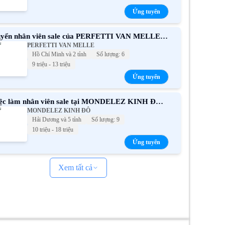
Ứng tuyển
yển nhân viên sale của PERFETTI VAN MELLE –
PERFETTI VAN MELLE
úc lợi hấp dẫn
Hồ Chí Minh và 2 tỉnh
Số lượng: 6
9 triệu - 13 triệu
Ứng tuyển
ệc làm nhân viên sale tại MONDELEZ KINH ĐÔ
MONDELEZ KINH ĐÔ
i nhất
Hải Dương và 5 tỉnh
Số lượng: 9
10 triệu - 18 triệu
Ứng tuyển
Xem tất cả