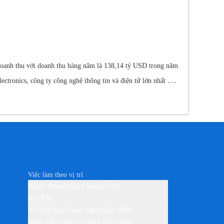
o doanh thu với doanh thu hàng năm là 138,14 tỷ USD trong năm
ronics, công ty công nghệ thông tin và điện tử lớn nhất thế
thế giới. Công ty sản xuất nhiều sản phẩm điện tử khác nhau,
máy fax, TV plasma và màn hình phẳng. Nó cũng sản xuất và
Việc làm theo vị trí
Kinh doanh/Bán hàng/Sale
PG/PB
Trưng bày/khảo sát/chấm điểm
Sinh viên/thời vụ/bán thời gian