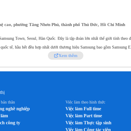
hệ cao, phường Tăng Nhơn Phú, thành phố Thủ Đức, Hồ Chí Minh
i Samsung Town, Seoul, Hàn Quốc. Đây là tập đoàn lớn nhất thế giới tính the
uốc tế, hầu hết đều hợp nhất dưới thương hiệu Samsung bao gồm Samsung Elect
Xem thêm
 biến nhất thế giới kể từ năm 2005 và là thương hiệu Hàn Quốc nổi tiếng nhất 
ính xách tay, đầu DVD, máy ảnh kỹ thuật số và máy quay phim, máy in laser, 
g khí và máy hút bụi.
thị
n bản thân
Việc làm theo hình thức
g nghề nghiệp
Việc làm Full time
 làm
Việc làm Part time
ch công ty
Việc làm Thực tập sinh
Việc làm Cộng tác viên