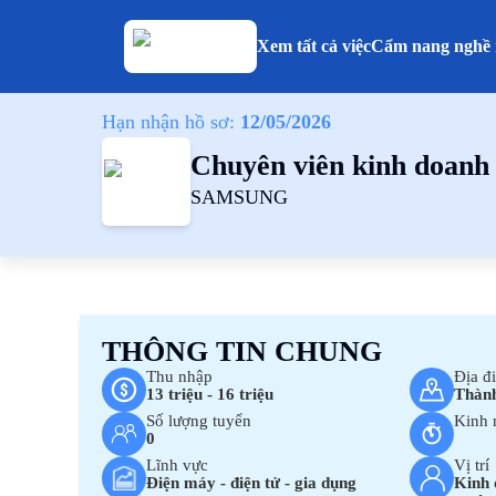
Xem tất cả việc
Cẩm nang nghề 
Hạn nhận hồ sơ:
12/05/2026
Chuyên viên kinh doanh 
SAMSUNG
THÔNG TIN CHUNG
Thu nhập
Địa đ
13 triệu - 16 triệu
Thành
Số lượng tuyển
Kinh 
0
Lĩnh vực
Vị trí
Điện máy - điện tử - gia dụng
Kinh 