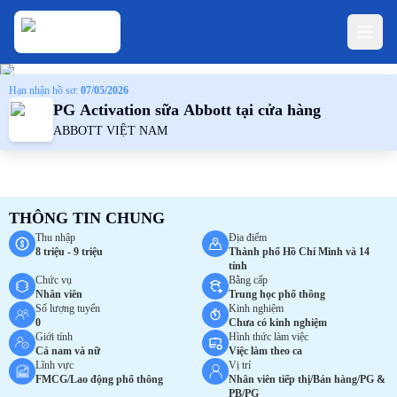
Hạn nhận hồ sơ:
07/05/2026
PG Activation sữa Abbott tại cửa hàng
ABBOTT VIỆT NAM
THÔNG TIN CHUNG
Thu nhập
Địa điểm
8 triệu - 9 triệu
Thành phố Hồ Chí Minh và 14
tỉnh
Chức vụ
Bằng cấp
Nhân viên
Trung học phổ thông
Số lượng tuyển
Kinh nghiệm
0
Chưa có kinh nghiệm
Giới tính
Hình thức làm việc
Cả nam và nữ
Việc làm theo ca
Lĩnh vực
Vị trí
FMCG/Lao động phổ thông
Nhân viên tiếp thị/Bán hàng/PG &
PB/PG