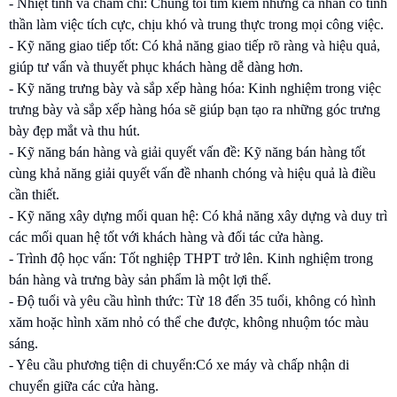
- Nhiệt tình và chăm chỉ: Chúng tôi tìm kiếm những cá nhân có tinh
thần làm việc tích cực, chịu khó và trung thực trong mọi công việc.
- Kỹ năng giao tiếp tốt: Có khả năng giao tiếp rõ ràng và hiệu quả,
giúp tư vấn và thuyết phục khách hàng dễ dàng hơn.
- Kỹ năng trưng bày và sắp xếp hàng hóa: Kinh nghiệm trong việc
trưng bày và sắp xếp hàng hóa sẽ giúp bạn tạo ra những góc trưng
bày đẹp mắt và thu hút.
- Kỹ năng bán hàng và giải quyết vấn đề: Kỹ năng bán hàng tốt
cùng khả năng giải quyết vấn đề nhanh chóng và hiệu quả là điều
cần thiết.
- Kỹ năng xây dựng mối quan hệ: Có khả năng xây dựng và duy trì
các mối quan hệ tốt với khách hàng và đối tác cửa hàng.
- Trình độ học vấn: Tốt nghiệp THPT trở lên. Kinh nghiệm trong
bán hàng và trưng bày sản phẩm là một lợi thế.
- Độ tuổi và yêu cầu hình thức: Từ 18 đến 35 tuổi, không có hình
xăm hoặc hình xăm nhỏ có thể che được, không nhuộm tóc màu
sáng.
- Yêu cầu phương tiện di chuyển:Có xe máy và chấp nhận di
chuyển giữa các cửa hàng.