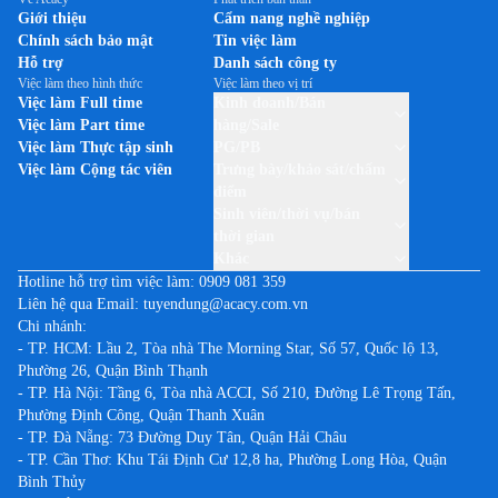
Giới thiệu
Cẩm nang nghề nghiệp
sĩ điều trị cho các bệnh nhân mắc bệnh về mạch máu, nhịp tim không đều
Chính sách bảo mật
Tin việc làm
cũng như các bệnh về van tim và cấu trúc tim.
Tại Việt Nam, Abbott đã
Hỗ trợ
Danh sách công ty
giới thiệu những sản phẩm vượt trội, và MitraClip®, một thiết bị ống
Việc làm theo hình thức
Việc làm theo vị trí
thông mang tính đột phá giúp điều trị cho những bệnh nhân hở van tim hai
Việc làm Full time
Kinh doanh/Bán
lá mà không cần phẫu thuật.
Việc làm Part time
hàng/Sale
HỖ TRỢ NHÂN VIÊN CỦA CHÚNG TÔI
VÀ CỘNG ĐỒNG
Chúng tôi
Việc làm Thực tập sinh
PG/PB
nỗ lực để tạo ra những tác động tích cực tại nơi làm việc cũng như tại
Việc làm Cộng tác viên
Trưng bày/khảo sát/chấm
những cộng đồng mà chúng tôi đang phục vụ.
Abbott liên tục là một trong
điểm
"100 Nơi Làm Việc Tốt Nhất" ở Việt Nam, dẫn đầu ngành Chăm sóc sức
Sinh viên/thời vụ/bán
khỏe/Dược phẩm/Thiết bị Y tế theo khảo sát thường niên của Anphabe từ
thời gian
năm 2013 đến nay.
Tại Việt Nam, Abbott và Quỹ Abbott đã đầu tư hơn
Khác
280 tỷ đồng để hỗ trợ giải quyết các vấn đề sức khỏe, tập trung vào cải
Hotline hỗ trợ tìm việc làm:
0909 081 359
thiện dinh dưỡng, phòng tránh và điều trị các bệnh mạn tính như đái tháo
Liên hệ qua Email:
tuyendung@acacy.com.vn
đường, tim mạch, đào tạo đội ngũ y tế và nâng cao nhận thức về chăm sóc
Chi nhánh:
sức khoẻ cộng đồng.
- TP. HCM: Lầu 2, Tòa nhà The Morning Star, Số 57, Quốc lộ 13,
Phường 26, Quận Bình Thạnh
- TP. Hà Nội: Tầng 6, Tòa nhà ACCI, Số 210, Đường Lê Trọng Tấn,
Phường Định Công, Quận Thanh Xuân
- TP. Đà Nẵng: 73 Đường Duy Tân, Quận Hải Châu
- TP. Cần Thơ: Khu Tái Định Cư 12,8 ha, Phường Long Hòa, Quận
Bình Thủy