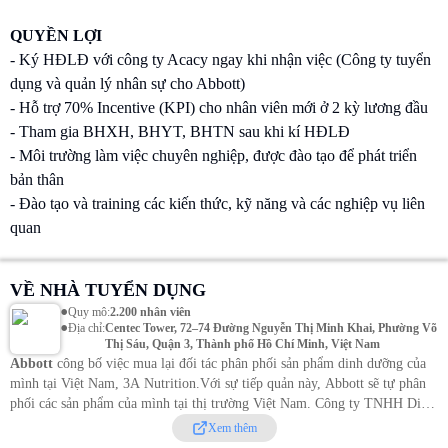
QUYỀN LỢI
- Ký HĐLĐ với công ty Acacy ngay khi nhận việc (Công ty tuyển
dụng và quản lý nhân sự cho Abbott)
- Hỗ trợ 70% Incentive (KPI) cho nhân viên mới ở 2 kỳ lương đầu
- Tham gia BHXH, BHYT, BHTN sau khi kí HĐLĐ
- Môi trường làm việc chuyên nghiệp, được đào tạo để phát triển
bản thân
- Đào tạo và training các kiến thức, kỹ năng và các nghiệp vụ liên
quan
VỀ NHÀ TUYỂN DỤNG
•
Quy mô
:
2.200 nhân viên
•
Địa chỉ
:
Centec Tower, 72–74 Đường Nguyễn Thị Minh Khai, Phường Võ
Thị Sáu, Quận 3, Thành phố Hồ Chí Minh, Việt Nam
Abbott
công bố việc mua lại đối tác phân phối sản phẩm dinh dưỡng của
mình tại Việt Nam, 3A Nutrition.
Với sự tiếp quản này, Abbott sẽ tự phân
phối các sản phẩm của mình tại thị trường Việt Nam. Công ty TNHH Dinh
dưỡng 3A (3A Nutrition) sẽ giữ nguyên tên gọi.
Trong gần 3 thập kỷ qua,
Xem thêm
Abbott luôn nỗ lực để giúp người dân Việt Nam sống cuộc sống khỏe