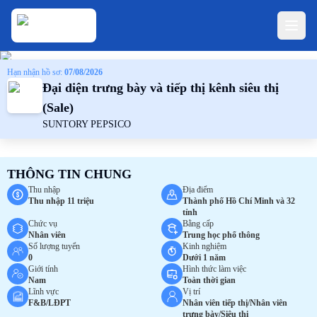
Hạn nhận hồ sơ:
07/08/2026
Đại diện trưng bày và tiếp thị kênh siêu thị
(Sale)
SUNTORY PEPSICO
THÔNG TIN CHUNG
Thu nhập
Địa điểm
Thu nhập 11 triệu
Thành phố Hồ Chí Minh và 32
tỉnh
Chức vụ
Bằng cấp
Nhân viên
Trung học phổ thông
Số lượng tuyển
Kinh nghiệm
0
Dưới 1 năm
Giới tính
Hình thức làm việc
Nam
Toàn thời gian
Lĩnh vực
Vị trí
F&B/LĐPT
Nhân viên tiếp thị/Nhân viên
trưng bày/Siêu thị