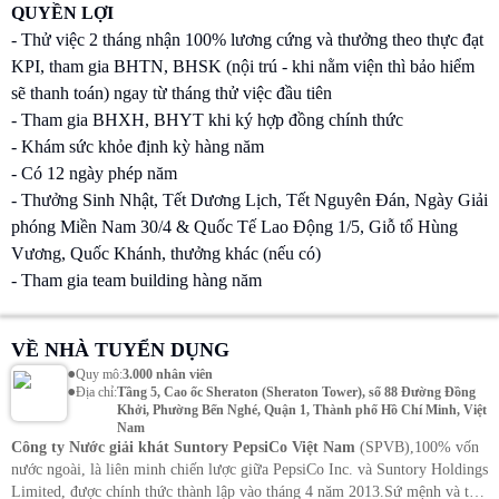
QUYỀN LỢI
- Thử việc 2 tháng nhận 100% lương cứng và thưởng theo thực đạt
KPI, tham gia BHTN, BHSK (nội trú - khi nằm viện thì bảo hiểm
sẽ thanh toán) ngay từ tháng thử việc đầu tiên
- Tham gia BHXH, BHYT khi ký hợp đồng chính thức
- Khám sức khỏe định kỳ hàng năm
- Có 12 ngày phép năm
- Thưởng Sinh Nhật, Tết Dương Lịch, Tết Nguyên Đán, Ngày Giải
phóng Miền Nam 30/4 & Quốc Tế Lao Động 1/5, Giỗ tổ Hùng
Vương, Quốc Khánh, thưởng khác (nếu có)
- Tham gia team building hàng năm
VỀ NHÀ TUYỂN DỤNG
•
Quy mô
:
3.000 nhân viên
•
Địa chỉ
:
Tầng 5, Cao ốc Sheraton (Sheraton Tower), số 88 Đường Đồng
Khởi, Phường Bến Nghé, Quận 1, Thành phố Hồ Chí Minh, Việt
Nam
Công ty Nước giải khát Suntory PepsiCo Việt Nam
(SPVB),100% vốn
nước ngoài, là liên minh chiến lược giữa PepsiCo Inc. và Suntory Holdings
Limited, được chính thức thành lập vào tháng 4 năm 2013.
Sứ mệnh và tầm