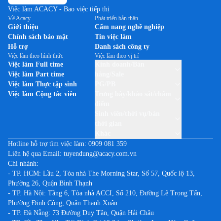
Việc làm ACACY - Bao việc tiếp thị
Về Acacy
Phát triển bản thân
Giới thiệu
Cẩm nang nghề nghiệp
Chính sách bảo mật
Tin việc làm
Hỗ trợ
Danh sách công ty
Việc làm theo hình thức
Việc làm theo vị trí
Việc làm Full time
Kinh doanh/Bán
Việc làm Part time
hàng/Sale
Việc làm Thực tập sinh
PG/PB
Việc làm Cộng tác viên
Trưng bày/khảo sát/chấm
điểm
Sinh viên/thời vụ/bán
thời gian
Khác
Hotline hỗ trợ tìm việc làm:
0909 081 359
Liên hệ qua Email:
tuyendung@acacy.com.vn
Chi nhánh:
- TP. HCM: Lầu 2, Tòa nhà The Morning Star, Số 57, Quốc lộ 13,
Phường 26, Quận Bình Thạnh
- TP. Hà Nội: Tầng 6, Tòa nhà ACCI, Số 210, Đường Lê Trọng Tấn,
Phường Định Công, Quận Thanh Xuân
- TP. Đà Nẵng: 73 Đường Duy Tân, Quận Hải Châu