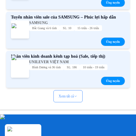
Ứng tuyển
Tuyển nhân viên sale của SAMSUNG – Phúc lợi hấp dẫn
SAMSUNG
Bắc Giang và 6 tỉnh
SL: 10
15 triệu - 26 triệu
Ứng tuyển
Nhân viên kinh doanh kênh tạp hoá (Sale, tiếp thị)
UNILEVER VIỆT NAM
Bình Dương và 36 tỉnh
SL: 186
10 triệu - 19 triệu
Ứng tuyển
Xem tất cả