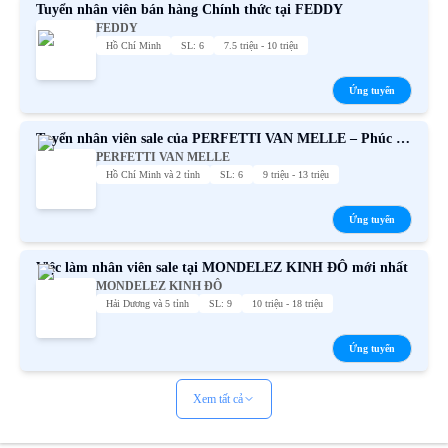
Tuyển nhân viên bán hàng Chính thức tại FEDDY
FEDDY
Hồ Chí Minh
SL: 6
7.5 triệu - 10 triệu
Ứng tuyển
Tuyển nhân viên sale của PERFETTI VAN MELLE – Phúc lợi
PERFETTI VAN MELLE
hấp dẫn
Hồ Chí Minh và 2 tỉnh
SL: 6
9 triệu - 13 triệu
Ứng tuyển
Việc làm nhân viên sale tại MONDELEZ KINH ĐÔ mới nhất
MONDELEZ KINH ĐÔ
Hải Dương và 5 tỉnh
SL: 9
10 triệu - 18 triệu
Ứng tuyển
Xem tất cả