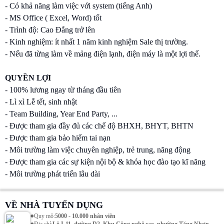
- Có khả năng làm việc với system (tiếng Anh)
- MS Office ( Excel, Word) tốt
- Trình độ: Cao Đẳng trở lên
- Kinh nghiệm: ít nhất 1 năm kinh nghiệm Sale thị trường.
- Nếu đã từng làm về mảng điện lạnh, điện máy là một lợi thế.
QUYỀN LỢI
- 100% lương ngay từ tháng đầu tiên
- Lì xì Lễ tết, sinh nhật
- Team Building, Year End Party, ...
- Được tham gia đầy đủ các chế độ BHXH, BHYT, BHTN
- Được tham gia bảo hiểm tai nạn
- Môi trường làm việc chuyên nghiệp, trẻ trung, năng động
- Được tham gia các sự kiện nội bộ & khóa học đào tạo kĩ năng
- Môi trường phát triển lâu dài
VỀ NHÀ TUYỂN DỤNG
•
Quy mô
:
5000 - 10.000 nhân viên