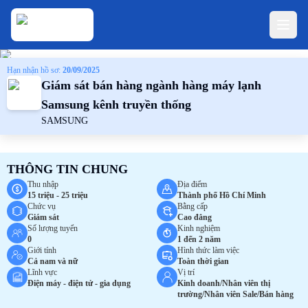
Hạn nhận hồ sơ:
20/09/2025
Giám sát bán hàng ngành hàng máy lạnh
Samsung kênh truyền thống
SAMSUNG
THÔNG TIN CHUNG
Thu nhập
Địa điểm
15 triệu - 25 triệu
Thành phố Hồ Chí Minh
Chức vụ
Bằng cấp
Giám sát
Cao đẳng
Số lượng tuyển
Kinh nghiệm
0
1 đến 2 năm
Giới tính
Hình thức làm việc
Cả nam và nữ
Toàn thời gian
Lĩnh vực
Vị trí
Điện máy - điện tử - gia dụng
Kinh doanh/Nhân viên thị
trường/Nhân viên Sale/Bán hàng