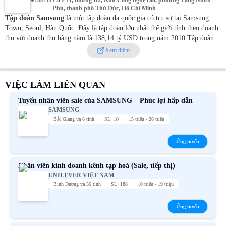
•
Địa chỉ
:
Lô I-11, đường D2, Khu Công nghệ cao, phường Tăng Nhơn
Phú, thành phố Thủ Đức, Hồ Chí Minh
Tập đoàn Samsung
là một tập đoàn đa quốc gia có trụ sở tại Samsung
Town, Seoul, Hàn Quốc. Đây là tập đoàn lớn nhất thế giới tính theo doanh
thu với doanh thu hàng năm là 138,14 tỷ USD trong năm 2010.
Tập đoàn
Samsung bao gồm nhiều doanh nghiệp liên kết quốc tế, hầu hết đều hợp
Xem thêm
nhất dưới thương hiệu Samsung bao gồm Samsung Electronics, công ty
công nghệ thông tin và điện tử lớn nhất thế giới.
Samsung Electronics là
thương hiệu điện tử tiêu dùng phổ biến nhất thế giới kể từ năm 2005 và là
VIỆC LÀM LIÊN QUAN
thương hiệu Hàn Quốc nổi tiếng nhất thế giới. Công ty sản xuất nhiều sản
phẩm điện tử khác nhau, như điện thoại di động, máy tính bảng, màn hình
Tuyển nhân viên sale của SAMSUNG – Phúc lợi hấp dẫn
LCD, máy tính xách tay, đầu DVD, máy ảnh kỹ thuật số và máy quay
SAMSUNG
phim, máy in laser, máy fax, TV plasma và màn hình phẳng. Nó cũng sản
Bắc Giang và 6 tỉnh
SL: 10
15 triệu - 26 triệu
xuất và bán các thiết bị gia dụng như máy giặt, tủ lạnh, điều hòa không khí
và máy hút bụi.
Ứng tuyển
Nhân viên kinh doanh kênh tạp hoá (Sale, tiếp thị)
UNILEVER VIỆT NAM
Bình Dương và 36 tỉnh
SL: 188
10 triệu - 19 triệu
Ứng tuyển