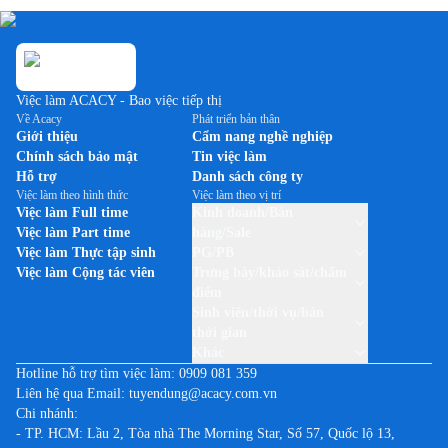
Việc làm ACACY - Bao việc tiếp thị
Về Acacy
Phát triển bản thân
Giới thiệu
Cẩm nang nghề nghiệp
Chính sách bảo mật
Tin việc làm
Hỗ trợ
Danh sách công ty
Việc làm theo hình thức
Việc làm theo vị trí
Việc làm Full time
Kinh doanh/Bán
Việc làm Part time
hàng/Sale
Việc làm Thực tập sinh
PG/PB
Việc làm Cộng tác viên
Trưng bày/khảo sát/chấm
điểm
Sinh viên/thời vụ/bán
thời gian
Khác
Hotline hỗ trợ tìm việc làm:
0909 081 359
Liên hệ qua Email:
tuyendung@acacy.com.vn
Chi nhánh:
- TP. HCM: Lầu 2, Tòa nhà The Morning Star, Số 57, Quốc lộ 13,