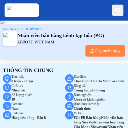
Hạn nhận hồ sơ:
03/09/2026
Nhân viên bán hàng kênh tạp hóa (PG)
ABBOTT VIỆT NAM
Ứng tuyển ngay
THÔNG TIN CHUNG
Thu nhập
Địa điểm
8 triệu - 9 triệu
Thành phố Hồ Chí Minh và 2 tỉnh
Chức vụ
Bằng cấp
Nhân viên
Trung học phổ thông
Số lượng tuyển
Kinh nghiệm
19
Chưa có kinh nghiệm
Giới tính
Hình thức làm việc
Nam
Chính thức
Lĩnh vực
Vị trí
Hàng tiêu dùng - Bán lẻ
PG / PB Bán hàng/Nhân viên bán
hàng Siêu thị/Nhân viên bán hàng
Cửa hàng / Showroom/Nhân viên