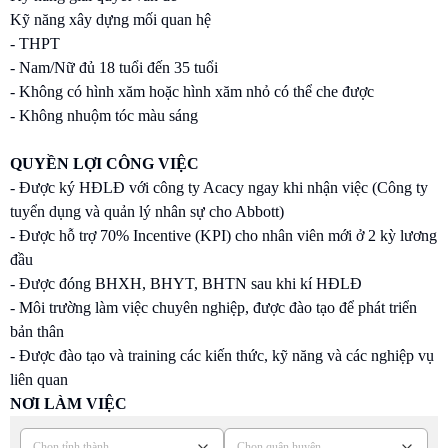
Kỹ năng xây dựng mối quan hệ
- THPT
- Nam/Nữ đủ 18 tuổi đến 35 tuổi
- Không có hình xăm hoặc hình xăm nhỏ có thể che được
- Không nhuộm tóc màu sáng
QUYỀN LỢI CÔNG VIỆC
- Được ký HĐLĐ với công ty Acacy ngay khi nhận việc (Công ty
tuyển dụng và quản lý nhân sự cho Abbott)
- Được hỗ trợ 70% Incentive (KPI) cho nhân viên mới ở 2 kỳ lương
đầu
- Được đóng BHXH, BHYT, BHTN sau khi kí HĐLĐ
- Môi trường làm việc chuyên nghiệp, được đào tạo để phát triển
bản thân
- Được đào tạo và training các kiến thức, kỹ năng và các nghiệp vụ
liên quan
NƠI LÀM VIỆC
Chọn tỉnh thành
Chọn quận huyện