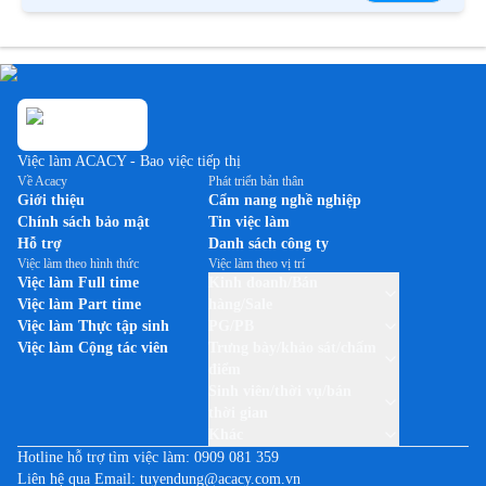
Việc làm ACACY - Bao việc tiếp thị
Về Acacy
Phát triển bản thân
Giới thiệu
Cẩm nang nghề nghiệp
Chính sách bảo mật
Tin việc làm
Hỗ trợ
Danh sách công ty
Việc làm theo hình thức
Việc làm theo vị trí
Việc làm Full time
Kinh doanh/Bán
Việc làm Part time
hàng/Sale
Việc làm Thực tập sinh
PG/PB
Việc làm Cộng tác viên
Trưng bày/khảo sát/chấm
điểm
Sinh viên/thời vụ/bán
thời gian
Khác
Hotline hỗ trợ tìm việc làm:
0909 081 359
Liên hệ qua Email:
tuyendung@acacy.com.vn