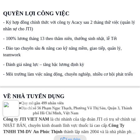
QUYỀN LỢI CÔNG VIỆC
- Ký hợp đồng chính thức với công ty Acacy sau 2 tháng thử việc (quản lý
nhân sự cho JTI)
- 100% lương tháng 13 theo thâm niên, thưởng sinh nhật, lễ Tết
- Đào tạo chuyên sâu & nâng cao kỹ năng mềm, giao tiếp, quản lý,
teamwork
- Đánh giá năng lực – tăng bậc lương định kỳ
- Môi trường làm việc năng động, chuyên nghiệp, nhiều cơ hội phát triển
VỀ NHÀ TUYỂN DỤNG
•
Quy mô
:
gần 499 nhân viên
•
Địa chỉ
:
số 56 Phạm Ngọc Thạch, Phường Võ Thị Sáu, Quận 3, Thành
phố Hồ Chí Minh, Việt Nam
Công ty JTI VIET NAM
là chi nhánh của tập đoàn JTI có trụ sở chính tại
NHẬT BẢN, chuyên kinh doanh lĩnh vực thuốc lá cao cấp.
Công Ty
TNHH TM-DV An Phúc Thịnh
thành lập năm 2004 và là nhà phân phối
độc quyền cho các sản phẩm thuốc lá
Mevius, Camel, Winston của công
Xem thêm