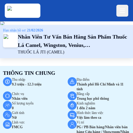
Hạn nhận hồ sơ:
21/02/2026
Nhân Viên Tư Vấn Bán Hàng Sản Phẩm Thuốc
Lá Camel, Wingston, Venius,…
THUỐC LÁ JTI (CAMEL)
THÔNG TIN CHUNG
Thu nhập
Địa điểm
9.3 triệu - 12.3 triệu
Thành phố Hồ Chí Minh và 11
tỉnh
Chức vụ
Bằng cấp
Nhân viên
Trung học phổ thông
Số lượng tuyển
Kinh nghiệm
0
1 đến 2 năm
Giới tính
Hình thức làm việc
Nữ
Việc làm theo ca
Lĩnh vực
Vị trí
FMCG
PG / PB Bán hàng/Nhân viên bán
hàng Cửa hàng / Showroom/Nhân