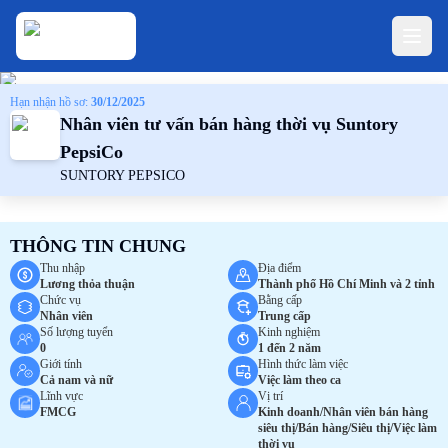
Hạn nhận hồ sơ:
30/12/2025
Nhân viên tư vấn bán hàng thời vụ Suntory
PepsiCo
SUNTORY PEPSICO
THÔNG TIN CHUNG
Thu nhập
Địa điểm
Lương thỏa thuận
Thành phố Hồ Chí Minh và 2 tỉnh
Chức vụ
Bằng cấp
Nhân viên
Trung cấp
Số lượng tuyển
Kinh nghiệm
0
1 đến 2 năm
Giới tính
Hình thức làm việc
Cả nam và nữ
Việc làm theo ca
Lĩnh vực
Vị trí
FMCG
Kinh doanh/Nhân viên bán hàng
siêu thị/Bán hàng/Siêu thị/Việc làm
thời vụ