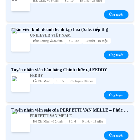
Bắc Giang và 6 tỉnh
SL: 10
15 triệu - 26 triệu
Ứng tuyển
Nhân viên kinh doanh kênh tạp hoá (Sale, tiếp thị)
UNILEVER VIỆT NAM
Bình Dương và 36 tỉnh
SL: 187
10 triệu - 19 triệu
Ứng tuyển
Tuyển nhân viên bán hàng Chính thức tại FEDDY
FEDDY
Hồ Chí Minh
SL: 5
7.5 triệu - 10 triệu
Ứng tuyển
Tuyển nhân viên sale của PERFETTI VAN MELLE – Phúc lợi
PERFETTI VAN MELLE
hấp dẫn
Hồ Chí Minh và 2 tỉnh
SL: 6
9 triệu - 13 triệu
Ứng tuyển