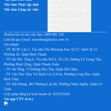
Việc làm Thực tập sinh
PG/PB
Việc làm Cộng tác viên
Trưng bày/khảo sát/chấm
điểm
Sinh viên/thời vụ/bán
thời gian
Khác
Hotline hỗ trợ tìm việc làm:
0909 081 359
Liên hệ qua Email:
tuyendung@acacy.com.vn
Chi nhánh:
- TP. HCM: Lầu 2, Tòa nhà The Morning Star, Số 57, Quốc lộ 13,
Phường 26, Quận Bình Thạnh
- TP. Hà Nội: Tầng 6, Tòa nhà ACCI, Số 210, Đường Lê Trọng Tấn,
Phường Định Công, Quận Thanh Xuân
- TP. Đà Nẵng: 73 Đường Duy Tân, Quận Hải Châu
- TP. Cần Thơ: Khu Tái Định Cư 12,8 ha, Phường Long Hòa, Quận
Bình Thủy
- TP. Hải Phòng: 481 Phường Lán Bè, Phường Niệm Nghĩa, Quận Lê
Chân
Giấy phép đăng ký kinh doanh số: 0311183243
Tải app CTV Acacy