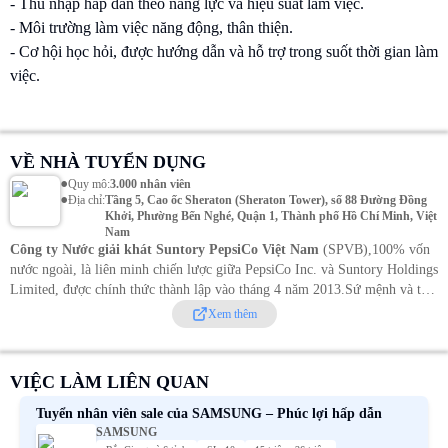
- Thu nhập hấp dẫn theo năng lực và hiệu suất làm việc.
- Môi trường làm việc năng động, thân thiện.
- Cơ hội học hỏi, được hướng dẫn và hỗ trợ trong suốt thời gian làm
việc.
VỀ NHÀ TUYỂN DỤNG
•
Quy mô
:
3.000 nhân viên
•
Địa chỉ
:
Tầng 5, Cao ốc Sheraton (Sheraton Tower), số 88 Đường Đồng
Khởi, Phường Bến Nghé, Quận 1, Thành phố Hồ Chí Minh, Việt
Nam
Công ty Nước giải khát Suntory PepsiCo Việt Nam
(SPVB),100% vốn
nước ngoài, là liên minh chiến lược giữa PepsiCo Inc. và Suntory Holdings
Limited, được chính thức thành lập vào tháng 4 năm 2013.
Sứ mệnh và tầm
nhìn của công ty là tiếp tục củng cố và duy trì vị trí dẫn đầu trong ngành
Xem thêm
đồ uống đồng thời tuân thủ các giá trị của công ty.
Trong tương lai, chúng
tôi sẽ tiếp tục theo đuổi các mục tiêu phát triển bền vững, mang lại lợi ích
cho nhân viên và đối tác kinh doanh, đồng thời đóng góp cho cộng đồng
VIỆC LÀM LIÊN QUAN
nơi chúng tôi kinh doanh và hoạt động.
Tuyển nhân viên sale của SAMSUNG – Phúc lợi hấp dẫn
SAMSUNG