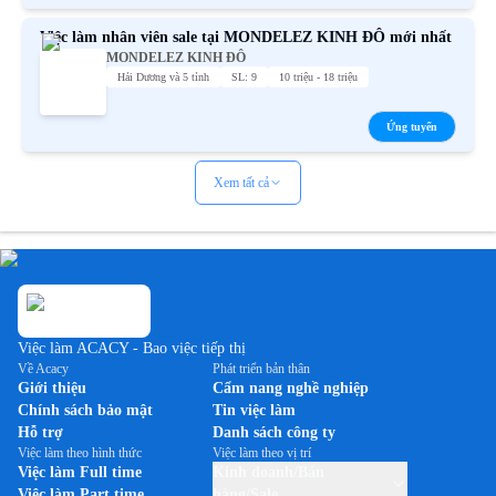
Việc làm nhân viên sale tại MONDELEZ KINH ĐÔ mới nhất
MONDELEZ KINH ĐÔ
Hải Dương và 5 tỉnh
SL: 9
10 triệu - 18 triệu
Ứng tuyển
Xem tất cả
Việc làm ACACY - Bao việc tiếp thị
Về Acacy
Phát triển bản thân
Giới thiệu
Cẩm nang nghề nghiệp
Chính sách bảo mật
Tin việc làm
Hỗ trợ
Danh sách công ty
Việc làm theo hình thức
Việc làm theo vị trí
Việc làm Full time
Kinh doanh/Bán
Việc làm Part time
hàng/Sale