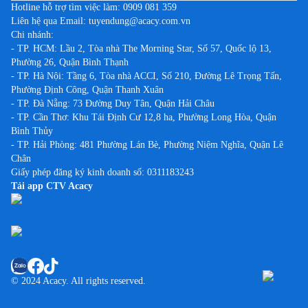
Việc làm tại Lào Cai
Hotline hỗ trợ tìm việc làm:
0909 081 359
Liên hệ qua Email:
tuyendung@acacy.com.vn
Việc làm tại Lâm Đồng
Chi nhánh:
Việc làm tại Long An
- TP. HCM: Lầu 2, Tòa nhà The Morning Star, Số 57, Quốc lộ 13,
Phường 26, Quận Bình Thạnh
Việc làm tại Nam Định
- TP. Hà Nội: Tầng 6, Tòa nhà ACCI, Số 210, Đường Lê Trọng Tấn,
Việc làm tại Nghệ An
Phường Định Công, Quận Thanh Xuân
Việc làm tại Ninh Bình
- TP. Đà Nẵng: 73 Đường Duy Tân, Quận Hải Châu
- TP. Cần Thơ: Khu Tái Định Cư 12,8 ha, Phường Long Hòa, Quận
Việc làm tại Ninh Thuận
Bình Thủy
Việc làm tại Phú Thọ
- TP. Hải Phòng: 481 Phường Lán Bè, Phường Niệm Nghĩa, Quận Lê
Chân
Việc làm tại Phú Yên
Giấy phép đăng ký kinh doanh số: 0311183243
Việc làm tại Quảng Bình
Tải app CTV Acacy
Việc làm tại Quảng Nam
Việc làm tại Quảng Ngãi
Việc làm tại Quảng Ninh
Việc làm tại Quảng Trị
© 2024 Acacy. All rights reserved.
Việc làm tại Sóc Trăng
Việc làm tại Sơn La