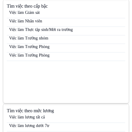
Tìm việc theo cấp bậc
Việc làm Nhân viên trưng bày
Việc làm Giám sát
Việc làm Nhân viên Trưng bày
Việc làm Nhân viên
Việc làm Nhân viên tư vấn bán hàng / Tư vấn viên
Việc làm Thực tập sinh/Mới ra trường
Việc làm Nhân viên tư vấn bán hàng ngành Dược / OTC / ETC
Việc làm Trưởng nhóm
Việc làm Nhân viên văn phòng
Việc làm Trưởng Phòng
Việc làm PG
Việc làm Trưởng Phòng
Việc làm PG / PB Bán hàng
Việc làm PG & PB
Việc làm PG siêu thị
Việc làm Quản lý kinh doanh khu vực (Area Sales Manager)
Việc làm Siêu thị
Việc làm Trưng bày
Tìm việc theo mức lương
Việc làm Trưởng nhóm kinh doanh (Sales Team Leader)
Việc làm lương tất cả
Việc làm Trưởng nhóm PG
Việc làm lương dưới 7tr
Việc làm Việc làm kho vận