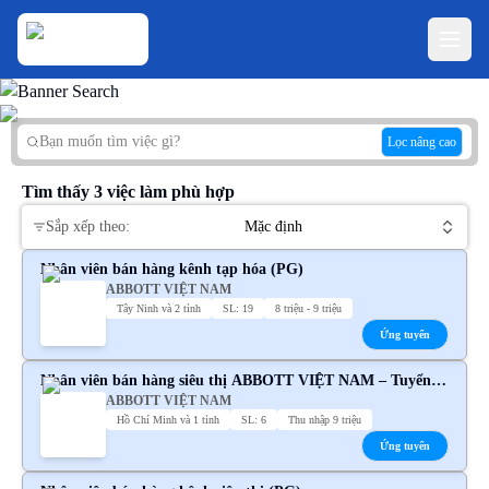
Lọc nâng cao
Tìm thấy
3
việc làm phù hợp
Sắp xếp theo:
Mặc định
Nhân viên bán hàng kênh tạp hóa (PG)
ABBOTT VIỆT NAM
Tây Ninh và 2 tỉnh
SL: 19
8 triệu - 9 triệu
Ứng tuyển
Nhân viên bán hàng siêu thị ABBOTT VIỆT NAM – Tuyển
ABBOTT VIỆT NAM
dụng chính thức
Hồ Chí Minh và 1 tỉnh
SL: 6
Thu nhập 9 triệu
Ứng tuyển