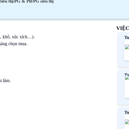
Siêu thị/PG & PB/PG siêu thị
VIỆ
á, khô, xúc xích…).
Tu
dẫ
 hàng chọn mua.
Tu
i làm.
Ph
Tu