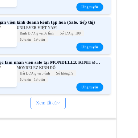
Ứng tuyển
ân viên kinh doanh kênh tạp hoá (Sale, tiếp thị)
UNILEVER VIỆT NAM
Bình Dương và 36 tỉnh
Số lượng: 190
10 triệu - 19 triệu
Ứng tuyển
ệc làm nhân viên sale tại MONDELEZ KINH ĐÔ
MONDELEZ KINH ĐÔ
i nhất
Hải Dương và 5 tỉnh
Số lượng: 9
10 triệu - 18 triệu
Ứng tuyển
Xem tất cả