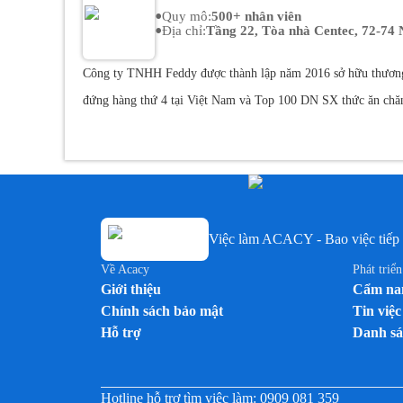
•
Quy mô
:
500+ nhân viên
•
Địa chỉ
:
Tầng 22, Tòa nhà Centec, 72-74
Công ty TNHH Feddy được thành lập năm 2016 sở hữu thương h
đứng hàng thứ 4 tại Việt Nam và Top 100 DN SX thức ăn chăn 
nghiệp hiện đại, khép kín trên toàn quốc.
Năm 2017, GreenFeed 
với người tiêu dùng cuối cùng.
Công ty CP Feddy ra đời chính 
lẻ sản phẩm thịt heo tươi chất lượng cao và an toàn tại Việt 
Việc làm ACACY - Bao việc tiếp 
Về Acacy
Phát triể
Giới thiệu
Cẩm nan
Chính sách bảo mật
Tin việc
Hỗ trợ
Danh sá
Hotline hỗ trợ tìm việc làm:
0909 081 359