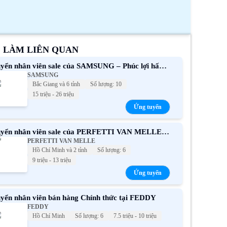
C LÀM LIÊN QUAN
yển nhân viên sale của SAMSUNG – Phúc lợi hấp
SAMSUNG
n
Bắc Giang và 6 tỉnh
Số lượng: 10
15 triệu - 26 triệu
Ứng tuyển
yển nhân viên sale của PERFETTI VAN MELLE –
PERFETTI VAN MELLE
úc lợi hấp dẫn
Hồ Chí Minh và 2 tỉnh
Số lượng: 6
9 triệu - 13 triệu
Ứng tuyển
yển nhân viên bán hàng Chính thức tại FEDDY
FEDDY
Hồ Chí Minh
Số lượng: 6
7.5 triệu - 10 triệu