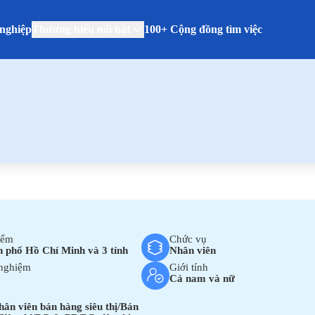
nghiệp
Thương hiệu nổi bật
100+ Cộng đồng tìm việc
iểm
Chức vụ
 phố Hồ Chí Minh và 3 tỉnh
Nhân viên
nghiệm
Giới tính
Cả nam và nữ
ân viên bán hàng siêu thị/Bán