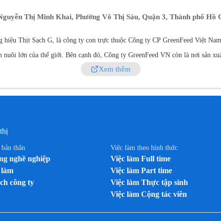
 Nguyễn Thị Minh Khai, Phường Võ Thị Sáu, Quận 3, Thành phố Hồ 
iệu Thịt Sạch G, là công ty con trực thuộc Công ty CP GreenFeed Việt Nam n
nuôi lớn của thế giới. Bên cạnh đó, Công ty GreenFeed VN còn là nơi sản xuấ
Xem thêm
VN tiếp tục đầu tư xây dựng một nhà máy chế biến và giết mổ hiện đại tại
là sự hoàn thiện chữ F thứ ba trong chuỗi giá trị sạch Feed – Farm – Food củ
Nam với Thương hiệu Thịt sạch G.
thị
n bản thân
Việc làm theo hình thức
g nghề nghiệp
Việc làm Full time
 làm
Việc làm Part time
ch công ty
Việc làm Thực tập sinh
Việc làm Cộng tác viên