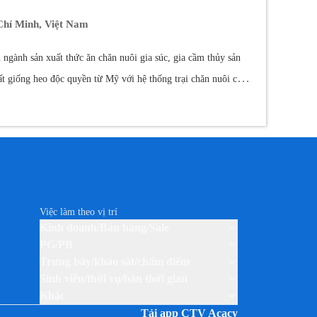
Chí Minh, Việt Nam
gành sản xuất thức ăn chăn nuôi gia súc, gia cầm thủy sản
t giống heo độc quyền từ Mỹ với hệ thống trại chăn nuôi công
 Đồng Nai nhằm mang đến những thực phẩm chế biến sạch đến
a GreenFeed VN. Với mục tiêu sẽ trở thành nhà phân phối sỉ &
Việc làm theo vị trí
Kinh doanh/Bán hàng/Sale
PG/PB
Trưng bày/khảo sát/chấm điểm
Sinh viên/thời vụ/bán thời gian
Khác
Tải app CTV Acacy