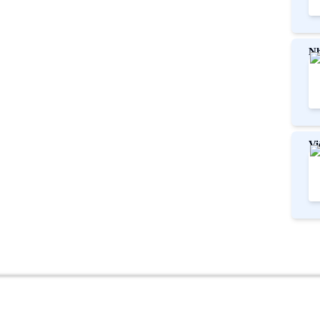
Nh
Vi
mớ