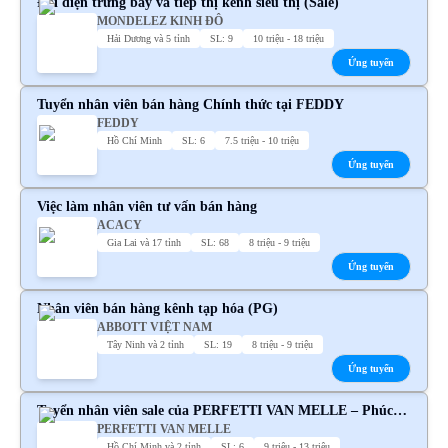
Đại diện trưng bày và tiếp thị kênh siêu thị (Sale)
MONDELEZ KINH ĐÔ
Hải Dương và 5 tỉnh
SL: 9
10 triệu - 18 triệu
Ứng tuyển
Tuyển nhân viên bán hàng Chính thức tại FEDDY
FEDDY
Hồ Chí Minh
SL: 6
7.5 triệu - 10 triệu
Ứng tuyển
Việc làm nhân viên tư vấn bán hàng
ACACY
Gia Lai và 17 tỉnh
SL: 68
8 triệu - 9 triệu
Ứng tuyển
Nhân viên bán hàng kênh tạp hóa (PG)
ABBOTT VIỆT NAM
Tây Ninh và 2 tỉnh
SL: 19
8 triệu - 9 triệu
Ứng tuyển
Tuyển nhân viên sale của PERFETTI VAN MELLE – Phúc
PERFETTI VAN MELLE
lợi hấp dẫn
Hồ Chí Minh và 2 tỉnh
SL: 6
9 triệu - 13 triệu