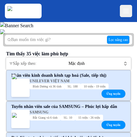
Lọc nâng cao
Tìm thấy
35
việc làm phù hợp
Sắp xếp theo:
Mặc định
Nhân viên kinh doanh kênh tạp hoá (Sale, tiếp thị)
UNILEVER VIỆT NAM
Bình Dương và 36 tỉnh
SL: 188
10 triệu - 19 triệu
Ứng tuyển
Tuyển nhân viên sale của SAMSUNG – Phúc lợi hấp dẫn
SAMSUNG
Bắc Giang và 6 tỉnh
SL: 10
15 triệu - 26 triệu
Ứng tuyển