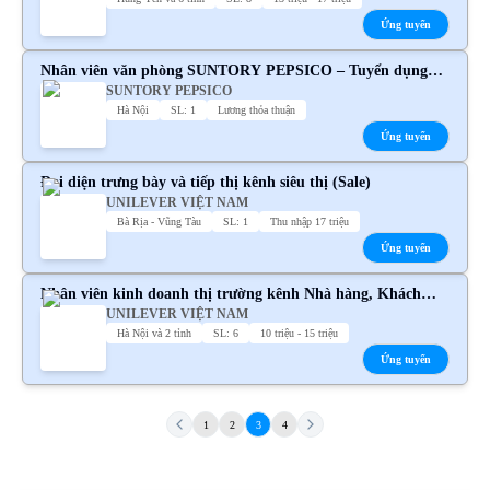
Ứng tuyển
Nhân viên văn phòng SUNTORY PEPSICO – Tuyển dụng
SUNTORY PEPSICO
chính thức
Hà Nội
SL: 1
Lương thỏa thuận
Ứng tuyển
Đại diện trưng bày và tiếp thị kênh siêu thị (Sale)
UNILEVER VIỆT NAM
Bà Rịa - Vũng Tàu
SL: 1
Thu nhập 17 triệu
Ứng tuyển
Nhân viên kinh doanh thị trường kênh Nhà hàng, Khách
UNILEVER VIỆT NAM
sạn, Giặt ủi,... Unilever
Hà Nội và 2 tỉnh
SL: 6
10 triệu - 15 triệu
Ứng tuyển
1
2
3
4