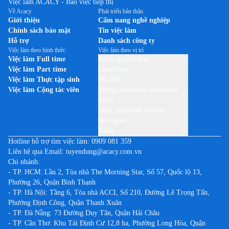
Việc làm ACACY - Bao việc tiếp thị
Việc làm tại Hải Phòng
Việc làm theo thương hiệu SUNTORY PEPSICO
Về Acacy
Phát triển bản thân
Việc làm tại Hậu Giang
Giới thiệu
Cẩm nang nghề nghiệp
Việc làm theo thương hiệu THUỐC LÁ JTI (CAMEL)
Chính sách bảo mật
Tin việc làm
Việc làm tại Hòa Bình
Việc làm theo thương hiệu TP-LINK
Hỗ trợ
Danh sách công ty
Việc làm tại Hưng Yên
Việc làm theo hình thức
Việc làm theo vị trí
Việc làm theo thương hiệu UNILEVER VIỆT NAM
Việc làm Full time
Kinh doanh/Bán
Việc làm tại Khánh Hòa
Việc làm Part time
hàng/Sale
Việc làm tại Kiên Giang
Việc làm Thực tập sinh
PG/PB
Việc làm Cộng tác viên
Trưng bày/khảo sát/chấm
Việc làm tại Kon Tum
điểm
Việc làm tại Lai Châu
Sinh viên/thời vụ/bán
thời gian
Việc làm tại Lạng Sơn
Khác
Việc làm tại Lào Cai
Hotline hỗ trợ tìm việc làm:
0909 081 359
Liên hệ qua Email:
tuyendung@acacy.com.vn
Việc làm tại Lâm Đồng
Chi nhánh:
Việc làm tại Long An
- TP. HCM: Lầu 2, Tòa nhà The Morning Star, Số 57, Quốc lộ 13,
Phường 26, Quận Bình Thạnh
Việc làm tại Nam Định
- TP. Hà Nội: Tầng 6, Tòa nhà ACCI, Số 210, Đường Lê Trọng Tấn,
Việc làm tại Nghệ An
Phường Định Công, Quận Thanh Xuân
Việc làm tại Ninh Bình
- TP. Đà Nẵng: 73 Đường Duy Tân, Quận Hải Châu
- TP. Cần Thơ: Khu Tái Định Cư 12,8 ha, Phường Long Hòa, Quận
Việc làm tại Ninh Thuận