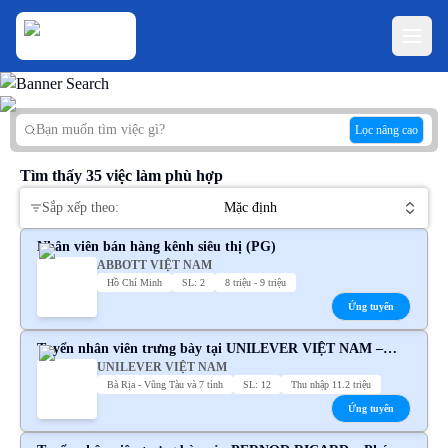
Lọc nâng cao
Tìm thấy
35
việc làm phù hợp
Sắp xếp theo:
Mặc định
Nhân viên bán hàng kênh siêu thị (PG)
ABBOTT VIỆT NAM
Hồ Chí Minh
SL: 2
8 triệu - 9 triệu
Ứng tuyển
Tuyển nhân viên trưng bày tại UNILEVER VIỆT NAM –
UNILEVER VIỆT NAM
Thu nhập cạnh tranh
Bà Rịa - Vũng Tàu và 7 tỉnh
SL: 12
Thu nhập 11.2 triệu
Ứng tuyển