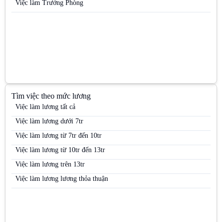
Việc làm Trưởng Phòng
Việc làm PG / PB Bán hàng
Việc làm PG & PB
Việc làm PG siêu thị
Việc làm Quản lý kinh doanh khu vực (Area Sales Manager)
Việc làm Siêu thị
Việc làm Trưng bày
Tìm việc theo mức lương
Việc làm Trưởng nhóm kinh doanh (Sales Team Leader)
Việc làm lương tất cả
Việc làm Trưởng nhóm PG
Việc làm lương dưới 7tr
Việc làm Việc làm kho vận
Việc làm lương từ 7tr đến 10tr
Việc làm Việc làm sinh viên
Việc làm lương từ 10tr đến 13tr
Việc làm Việc làm thời vụ
Việc làm lương trên 13tr
Việc làm Việc làm văn phòng
Việc làm lương lương thỏa thuận