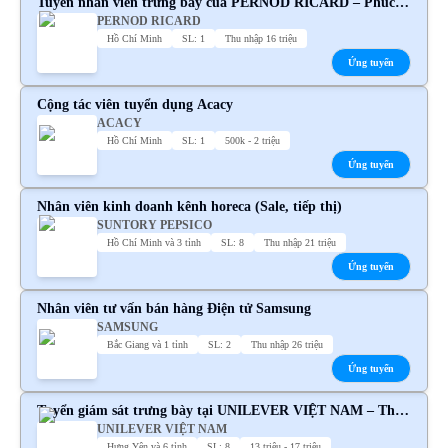
Tuyển nhân viên trưng bày của PERNOD RICARD – Phúc
PERNOD RICARD
lợi hấp dẫn
Hồ Chí Minh
SL: 1
Thu nhập 16 triệu
Ứng tuyển
Cộng tác viên tuyển dụng Acacy
ACACY
Hồ Chí Minh
SL: 1
500k - 2 triệu
Ứng tuyển
Nhân viên kinh doanh kênh horeca (Sale, tiếp thị)
SUNTORY PEPSICO
Hồ Chí Minh và 3 tỉnh
SL: 8
Thu nhập 21 triệu
Ứng tuyển
Nhân viên tư vấn bán hàng Điện tử Samsung
SAMSUNG
Bắc Giang và 1 tỉnh
SL: 2
Thu nhập 26 triệu
Ứng tuyển
Tuyển giám sát trưng bày tại UNILEVER VIỆT NAM – Thu
UNILEVER VIỆT NAM
nhập cạnh tranh
Hưng Yên và 6 tỉnh
SL: 8
13 triệu - 17 triệu